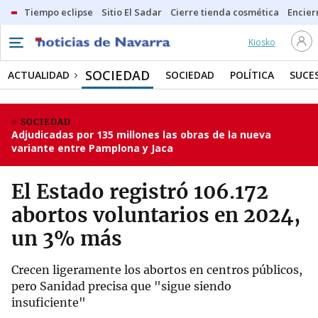
Tiempo eclipse
Sitio El Sadar
Cierre tienda cosmética
Encier
Kiosko
SOCIEDAD
ACTUALIDAD
SOCIEDAD
POLÍTICA
SUCE
SOCIEDAD
Adjudicadas por 135 millones las obras de la nueva
variante entre Pamplona y Jaca
El Estado registró 106.172
abortos voluntarios en 2024,
un 3% más
Crecen ligeramente los abortos en centros públicos,
pero Sanidad precisa que "sigue siendo
insuficiente"