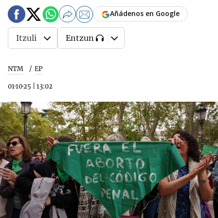
Añádenos en Google
Itzuli
Entzun
NTM
EP
01·10·25
|
13:02