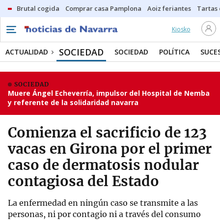
Brutal cogida
Comprar casa Pamplona
Aoiz feriantes
Tartas
Kiosko
SOCIEDAD
ACTUALIDAD
SOCIEDAD
POLÍTICA
SUCE
SOCIEDAD
Muere Ángel Echeverría, impulsor del Hospital de Nemba
y referente de la solidaridad navarra
Comienza el sacrificio de 123
vacas en Girona por el primer
caso de dermatosis nodular
contagiosa del Estado
La enfermedad en ningún caso se transmite a las
personas, ni por contagio ni a través del consumo