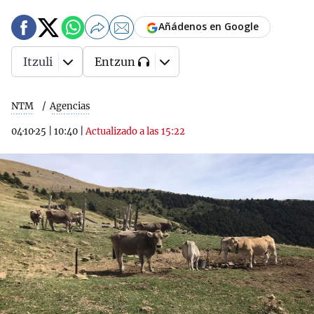
Añádenos en Google
Itzuli
Entzun
NTM
Agencias
04·10·25
|
10:40
|
Actualizado a las 15:22