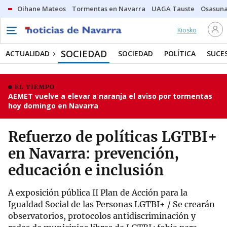
Oihane Mateos
Tormentas en Navarra
UAGA Tauste
Osasuna
Kiosko
SOCIEDAD
ACTUALIDAD
SOCIEDAD
POLÍTICA
SUCE
EL TIEMPO
AEMET vuelve a elevar a naranja el aviso por tormentas
hoy domingo en Navarra
Refuerzo de políticas LGTBI+
en Navarra: prevención,
educación e inclusión
A exposición pública II Plan de Acción para la
Igualdad Social de las Personas LGTBI+ / Se crearán
observatorios, protocolos antidiscriminación y