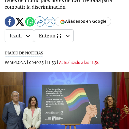
redes de municipios libres de LGTBI+fobia para
combatir la discriminación
Añádenos en Google
Itzuli
Entzun
DIARIO DE NOTICIAS
PAMPLONA
|
06·10·25
|
11:53
|
Actualizado a las 11:56