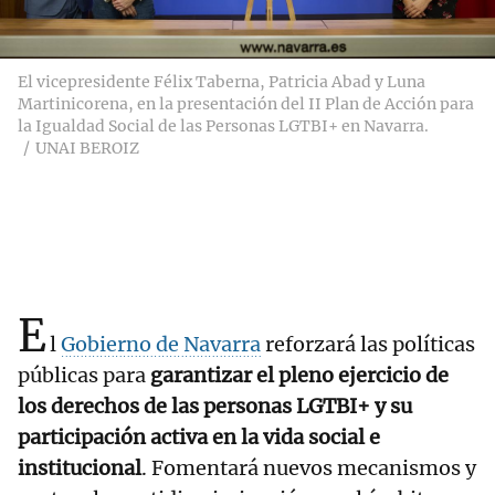
El vicepresidente Félix Taberna, Patricia Abad y Luna
Martinicorena, en la presentación del II Plan de Acción para
la Igualdad Social de las Personas LGTBI+ en Navarra.
UNAI BEROIZ
E
l
Gobierno de Navarra
reforzará las políticas
públicas para
garantizar el pleno ejercicio de
los derechos de las personas LGTBI+ y su
participación activa en la vida social e
institucional
. Fomentará nuevos mecanismos y