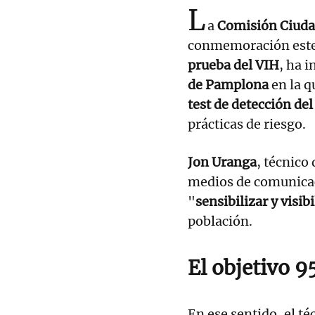
L
a
Comisión Ciuda
conmemoración este
prueba del VIH
, ha 
de Pamplona
en la q
test de detección del
prácticas de riesgo.
Jon Uranga
, técnico
medios de comunicac
"
sensibilizar y visib
población.
El objetivo 
En ese sentido, el t