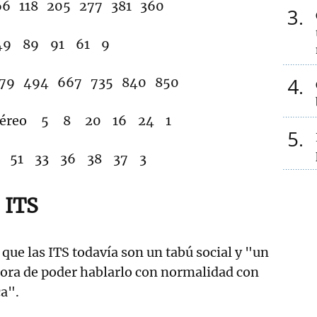
66 118 205 277 381 360
3
9 89 91 61 9
4
 494 667 735 840 850
venéreo 5 8 20 16 24 1
5
IH 51 33 36 38 37 3
s ITS
que las ITS todavía son un tabú social y "un
hora de poder hablarlo con normalidad con
a".