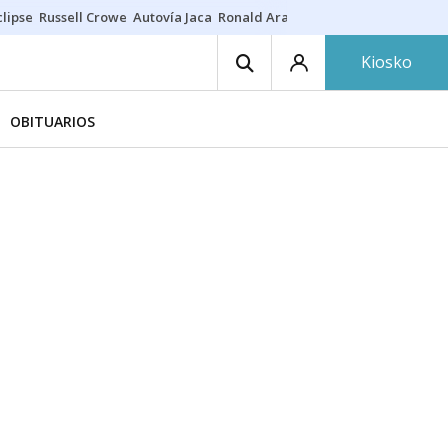
lipse
Russell Crowe
Autovía Jaca
Ronald Araújo
Prohibiciones eclips
Kiosko
OBITUARIOS