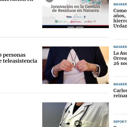
NAVARR
Como 
años, 
hierr
Urdaz
NAVARR
La As
0 personas
Orrea
e teleasistencia
26 soc
NAVARR
Carlos
reinar
DEPORT