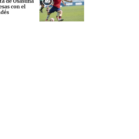
ta de Osasuna
sas con el
dés