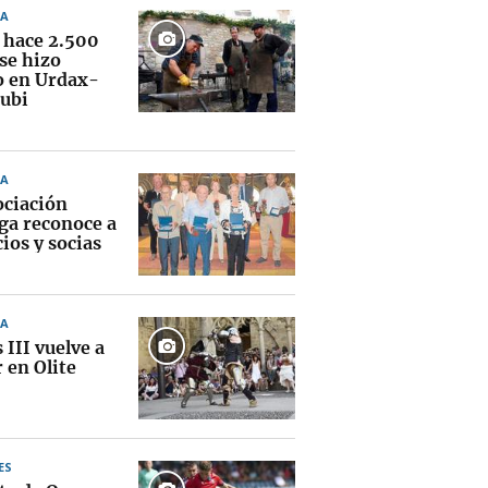
A
hace 2.500
se hizo
o en Urdax-
ubi
A
ociación
ga reconoce a
ios y socias
A
 III vuelve a
 en Olite
ES