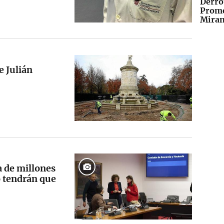
Derro
Prome
Miran
e Julián
a de millones
 tendrán que