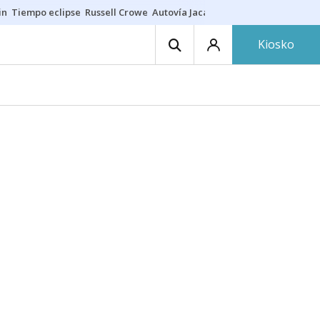
in
Tiempo eclipse
Russell Crowe
Autovía Jaca
Ronald Araújo
Prohibic
Kiosko