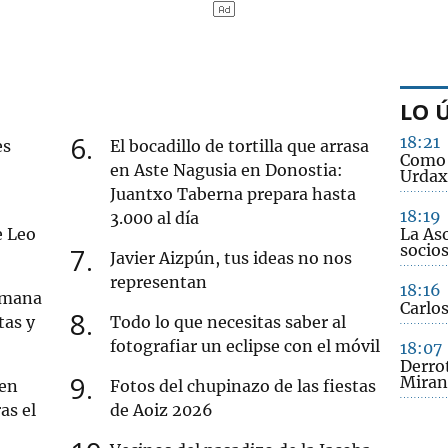
LO 
6
18:21
es
El bocadillo de tortilla que arrasa
Como 
en Aste Nagusia en Donostia:
Urdax
Juantxo Taberna prepara hasta
18:19
3.000 al día
e Leo
La As
socios
7
Javier Aizpún, tus ideas no nos
representan
18:16
semana
Carlos
8
tas y
Todo lo que necesitas saber al
fotografiar un eclipse con el móvil
18:07
Derro
9
Miran
 en
Fotos del chupinazo de las fiestas
as el
de Aoiz 2026