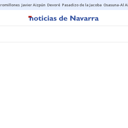
uromillones
Javier Aizpún
Devoré
Pasadizo de la Jacoba
Osasuna-Al A