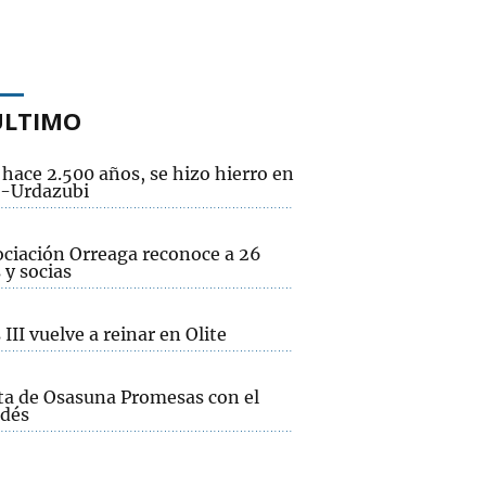
ÚLTIMO
hace 2.500 años, se hizo hierro en
-Urdazubi
ociación Orreaga reconoce a 26
 y socias
 III vuelve a reinar en Olite
ta de Osasuna Promesas con el
dés