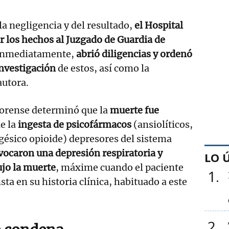
la negligencia y del resultado,
el Hospital
 los hechos al Juzgado de Guardia de
 inmediatamente,
abrió diligencias y ordenó
investigación
de estos, así como la
autora.
orense determinó que la
muerte fue
e la
ingesta de psicofármacos
(ansiolíticos,
gésico opioide) depresores del sistema
vocaron una depresión respiratoria y
LO 
ujo la muerte
, máxime cuando el paciente
1
ta en su historia clínica, habituado a este
2