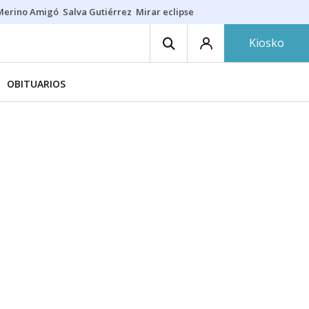
Merino Amigó
Salva Gutiérrez
Mirar eclipse
Iraola-Víctor
Ángel Eche
Kiosko
OBITUARIOS