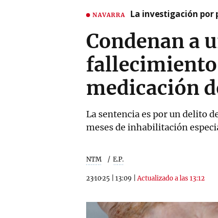
La investigación por 
NAVARRA
Condenan a un
fallecimiento
medicación de
La sentencia es por un delito d
meses de inhabilitación especia
NTM
E.P.
23·10·25
|
13:09
|
Actualizado a las 13:12