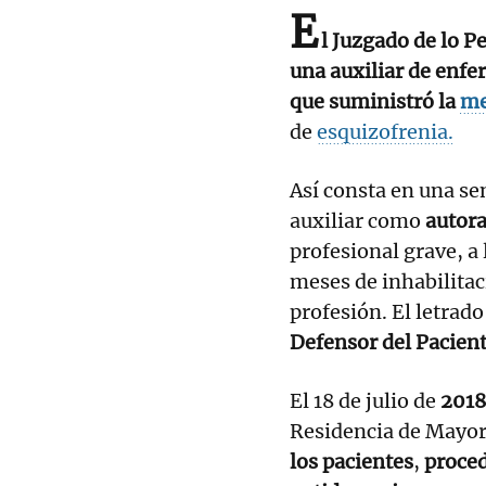
E
l Juzgado de lo 
una auxiliar de enfe
que suministró la
me
de
esquizofrenia.
Así consta en una sen
auxiliar como
autora
profesional grave, a
meses de inhabilitaci
profesión. El letrado
Defensor del Pacient
El 18 de julio de
2018
Residencia de Mayore
los pacientes
,
proced