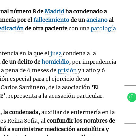
Penal número 8 de
Madrid
ha condenado a
rmería por el
fallecimiento
de un
anciano
al
dicación
de otra paciente
con una
patología
tencia en la que el
juez
condena a la
 de un delito de
homicidio
,
por imprudencia
 la pena de 6 meses de
prisión
y 1 año y 6
ón especial para el ejercicio de su
 Carlos Sardinero, de la asociación
'El
e'
, representa a la acusación particular.
, la condenada,
auxiliar de enfermería en la
s Reina Sofía, al
confundir los nombres de
ió a suministrar medicación ansiolítica y