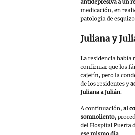
antidepresiva a un r
medicación, en reali
patología de esquizo
Juliana y Jul
La residencia había 
confirmar que los f
cajetín, pero la con
de los residentes y
a
Juliana a Julián
.
A continuación,
al c
somnoliento,
proced
del Hospital Puerta
ese mismo día
.