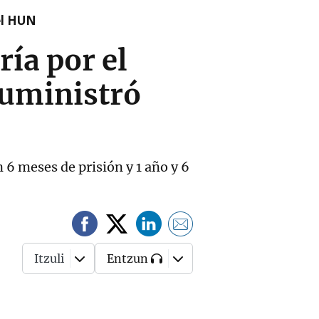
el HUN
ía por el
suministró
 6 meses de prisión y 1 año y 6
Itzuli
Entzun