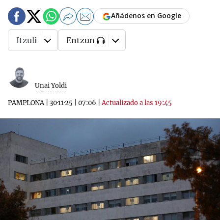
Añádenos en Google
Itzuli
Entzun
Unai Yoldi
PAMPLONA
|
30·11·25
|
07:06
|
Actualizado a las 19:45