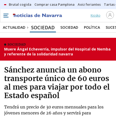
Brutal cogida
Comprar casa Pamplona
Aoiz feriantes
Tartas
Kiosko
SOCIEDAD
ACTUALIDAD
SOCIEDAD
POLÍTICA
SUCE
SOCIEDAD
Muere Ángel Echeverría, impulsor del Hospital de Nemba
y referente de la solidaridad navarra
Sánchez anuncia un abono
transporte único de 60 euros
al mes para viajar por todo el
Estado español
Tendrá un precio de 30 euros mensuales para los
jóvenes menores de 26 años y servirá para