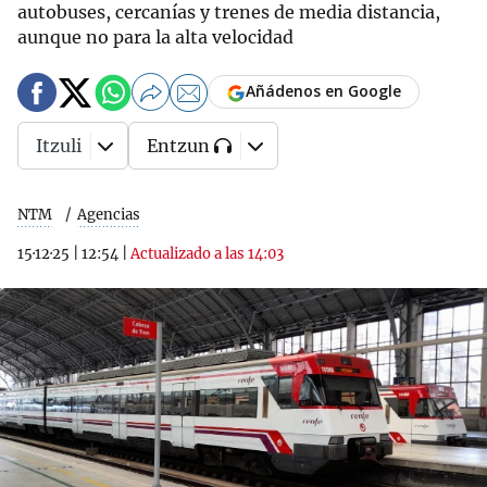
autobuses, cercanías y trenes de media distancia,
aunque no para la alta velocidad
Añádenos en Google
Itzuli
Entzun
NTM
Agencias
15·12·25
|
12:54
|
Actualizado a las 14:03