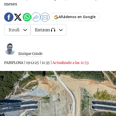
meses
Añádenos en Google
Itzuli
Entzun
Enrique Conde
PAMPLONA
|
19·12·25
|
11:35
|
Actualizado a las 11:53