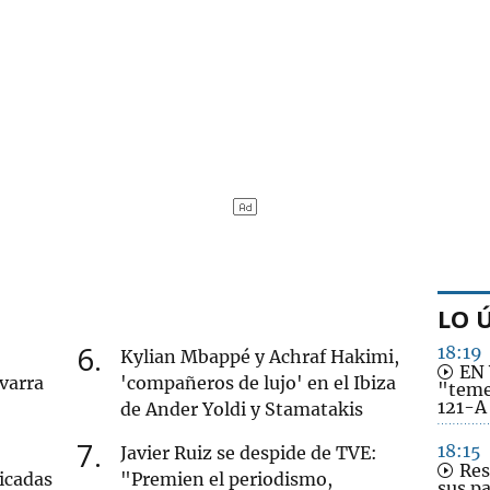
LO 
6
18:19
Kylian Mbappé y Achraf Hakimi,
EN 
varra
'compañeros de lujo' en el Ibiza
"teme
121-A 
de Ander Yoldi y Stamatakis
7
18:15
Javier Ruiz se despide de TVE:
Res
icadas
"Premien el periodismo,
sus pa