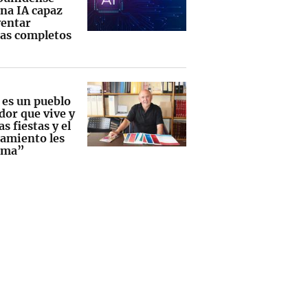
una IA capaz
ventar
as completos
 es un pueblo
dor que vive y
as fiestas y el
amiento les
rma”