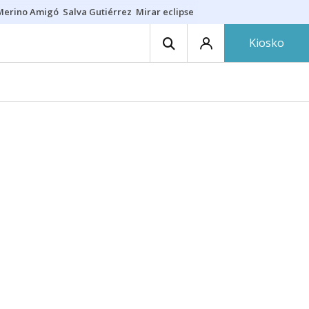
Merino Amigó
Salva Gutiérrez
Mirar eclipse
Iraola-Víctor
Ángel Eche
Kiosko