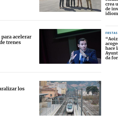
crea 
de in
idiom
FIESTAS
 para acelerar
“Aoiz
de trenes
acoge
hace l
Ayunt
da fo
alizar los