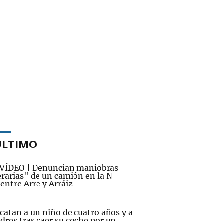
ÚLTIMO
VÍDEO | Denuncian maniobras
rarias" de un camión en la N-
entre Arre y Arráiz
catan a un niño de cuatro años y a
dres tras caer su coche por un