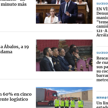
n minuto más
SUCESO
EN VÍ
Denun
manio
"teme
camió
121-A
Arrái
a Ábalos, a 19
 Aldama
SUCESO
Resca
de cua
sus pa
su co
barra
metro
n 60% en cinco
BERM@
ente logístico
Un li
estad