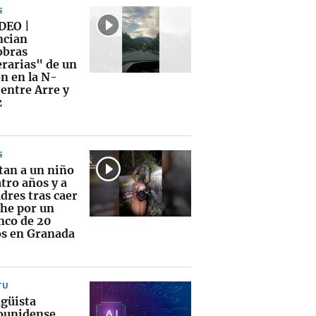
S
DEO |
cian
bras
rarias" de un
n en la N-
 entre Arre y
z
S
tan a un niño
tro años y a
dres tras caer
che por un
nco de 20
s en Granada
TU
ngüista
ounidense