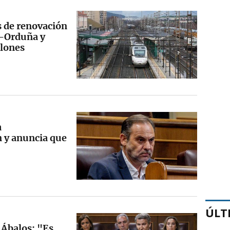
s de renovación
o-Orduña y
lones
a
 y anuncia que
ÚLT
a Ábalos: "Es