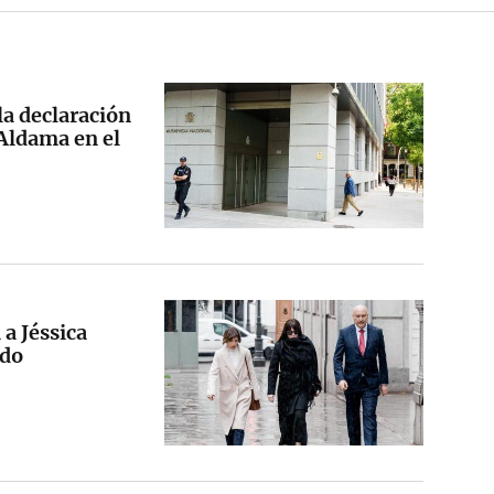
 la declaración
 Aldama en el
 a Jéssica
ldo