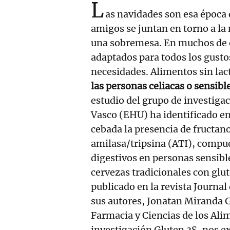
L
as navidades son esa época d
amigos se juntan en torno a la
una sobremesa. En muchos de 
adaptados para todos los gusto
necesidades. Alimentos sin lact
las personas
celiacas
o sensibl
estudio del grupo de investigac
Vasco (EHU) ha identificado en 
cebada la presencia de fructan
amilasa/tripsina (ATI), compu
digestivos en personas sensibl
cervezas tradicionales con glu
publicado en la revista Journa
sus autores, Jonatan Miranda 
Farmacia y Ciencias de los Al
investigación Gluten 3S, nos e