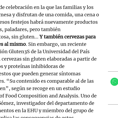
e celebración en la que las familias y los
 mesa y disfrutan de una comida, una cena o
esos festejos habrá nuevamente productos
s, paladares, pero también
osa, sin gluten...
Y también cervezas para
es al mismo
. Sin embargo, un reciente
ión Gluten3S de la Universidad del País
cervezas sin gluten elaboradas a partir de
os y proteínas inhibidoras de
estos que pueden generar síntomas
es. “Su contenido es comparable al de las
ten”, según se recoge en un estudio
l of Food Composition and Analysis. Uno de
Gómez, investigador del departamento de
imentos en la EHU y miembro del grupo de
xplica las consecuencias de estos