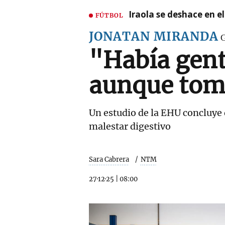
Iraola se deshace en e
FÚTBOL
JONATAN MIRANDA
G
"Había gent
aunque toma
Un estudio de la EHU concluye
malestar digestivo
Sara Cabrera
NTM
27·12·25
|
08:00