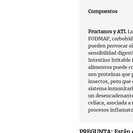
Compuestos
Fructanos y ATI.
Lo
FODMAP, carbohidr
pueden provocar sí
sensibilidad diges
Intestino Irritable
alimentos puede co
son proteínas que p
insectos, pero que
sistema inmunitari
un desencadenante 
celíaca, asociada a
procesos inflamato
Están 