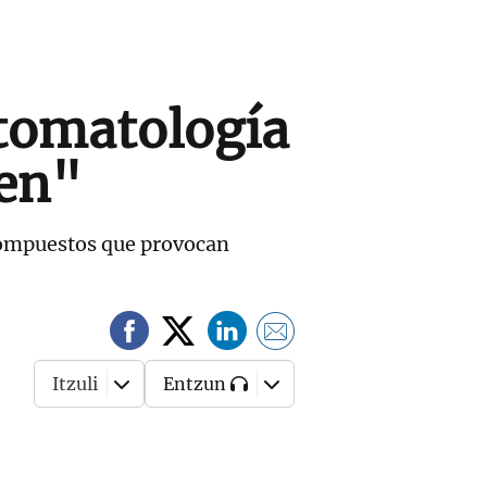
ntomatología
ten"
 compuestos que provocan
Itzuli
Entzun