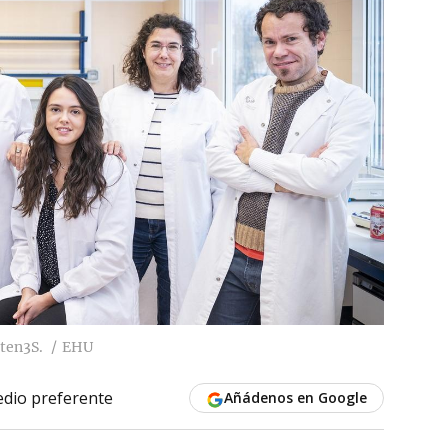
uten3S.
EHU
dio preferente
Añádenos en Google