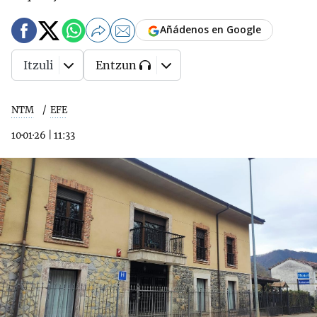
Añádenos en Google
Itzuli
Entzun
NTM
EFE
10·01·26
|
11:33