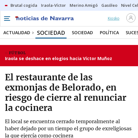
Brutal cogida
Iraola-Víctor
Merino Amigó
Gasóleo
Nivel Ce
Kiosko
SOCIEDAD
ACTUALIDAD
SOCIEDAD
POLÍTICA
SUCE
FÚTBOL
Iraola se deshace en elogios hacia Víctor Muñoz
El restaurante de las
exmonjas de Belorado, en
riesgo de cierre al renunciar
la cocinera
El local se encuentra cerrado temporalmente al
haber dejado por un tiempo el grupo de exreligiosas
la que ejercía como cocinera