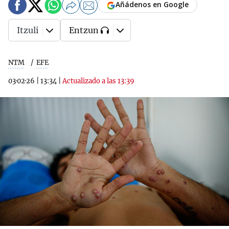
Añádenos en Google
Itzuli
Entzun
NTM
EFE
03·02·26
|
13:34
|
Actualizado a las 13:39