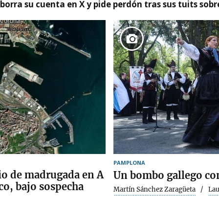
borra su cuenta en X y pide perdón tras sus tuits sob
PAMPLONA
io de madrugada en A
Un bombo gallego con
ico, bajo sospecha
Martín Sánchez Zaragüeta
Lau