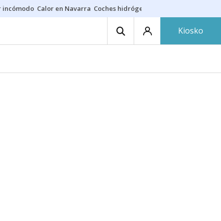
r incómodo
Calor en Navarra
Coches hidrógeno
Alerta en EE.UU.
Kiosko