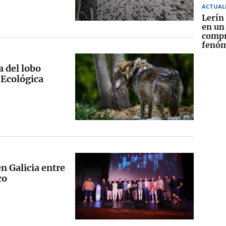
ACTUAL
Lerín
en un
compr
fenóm
 del lobo
n Ecológica
n Galicia entre
co