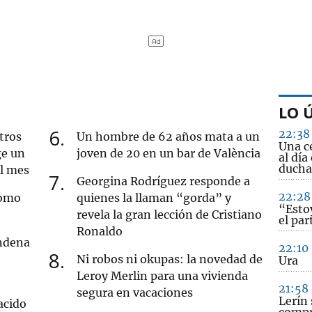
LO 
6
22:38
tros
Un hombre de 62 años mata a un
Una c
ge un
joven de 20 en un bar de València
al día
ducha
al mes
7
Georgina Rodríguez responde a
22:28
como
quienes la llaman “gorda” y
“Esto
revela la gran lección de Cristiano
el par
Ronaldo
ndena
22:10
8
Ni robos ni okupas: la novedad de
Ura
Leroy Merlin para una vivienda
21:58
segura en vacaciones
Lerín 
acido
compr