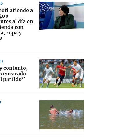
AD
eutí atiende a
400
ntes al día en
vienda con
a, ropa y
s
ES
y contento,
 encarado
el partido”
N