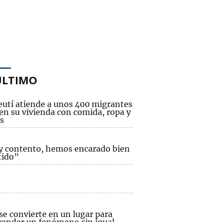
ÚLTIMO
eutí atiende a unos 400 migrantes
 en su vivienda con comida, ropa y
s
y contento, hemos encarado bien
tido”
se convierte en un lugar para
ender un fenómeno sin igual