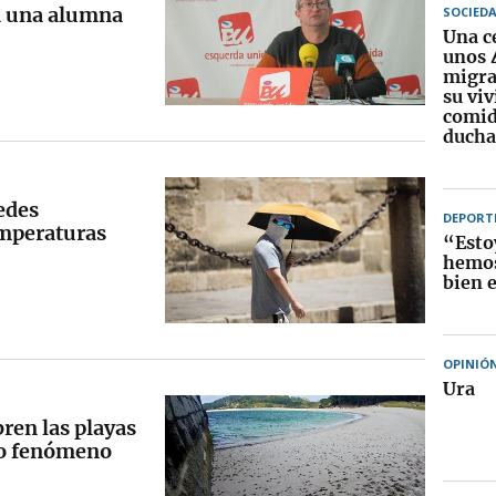
 a una alumna
SOCIED
Una c
unos 
migra
su vi
comid
ducha
redes
DEPORT
emperaturas
“Esto
hemos
bien 
OPINIÓ
Ura
ren las playas
ivo fenómeno