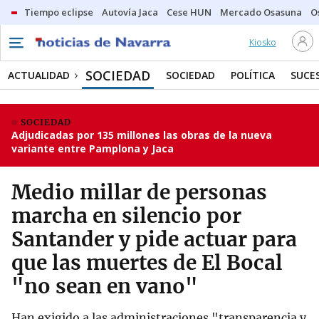
Tiempo eclipse
Autovía Jaca
Cese HUN
Mercado Osasuna
O
Kiosko
SOCIEDAD
ACTUALIDAD
SOCIEDAD
POLÍTICA
SUCE
SOCIEDAD
Adjudicadas por 135 millones las obras de la nueva
variante entre Pamplona y Jaca
Medio millar de personas
marcha en silencio por
Santander y pide actuar para
que las muertes de El Bocal
"no sean en vano"
Han exigido a las administraciones "transparencia y