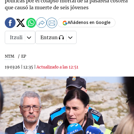
políticas por el colapso mortal de la pasarela costera
que causó la muerte de seis jóvenes
Añádenos en Google
Itzuli
Entzun
NTM
EP
19·03·26
|
12:35
|
Actualizado a las 12:51