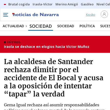
Brutal cogida
Iraola-Víctor
Merino Amigó
Gasóleo
Nivel Ce
Kiosko
SOCIEDAD
ACTUALIDAD
SOCIEDAD
POLÍTICA
SUCE
FÚTBOL
Iraola se deshace en elogios hacia Víctor Muñoz
La alcaldesa de Santander
rechaza dimitir por el
accidente de El Bocal y acusa
a la oposición de intentar
“tapar” la verdad
Gema Igual rechaza así asumir responsabilidades