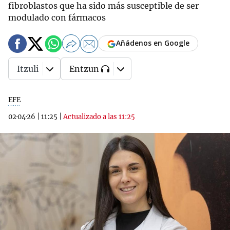
fibroblastos que ha sido más susceptible de ser
modulado con fármacos
Añádenos en Google
Itzuli
Entzun
EFE
02·04·26
|
11:25
|
Actualizado a las 11:25