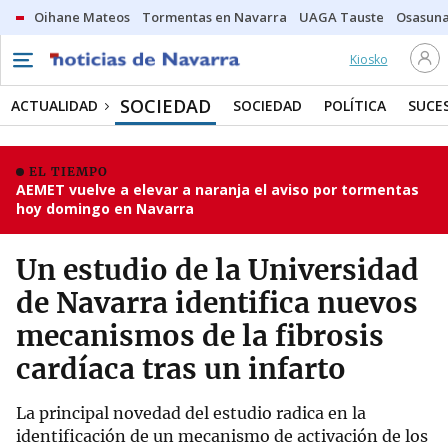
Oihane Mateos
Tormentas en Navarra
UAGA Tauste
Osasuna
Kiosko
SOCIEDAD
ACTUALIDAD
SOCIEDAD
POLÍTICA
SUCE
EL TIEMPO
AEMET vuelve a elevar a naranja el aviso por tormentas
hoy domingo en Navarra
Un estudio de la Universidad
de Navarra identifica nuevos
mecanismos de la fibrosis
cardíaca tras un infarto
La principal novedad del estudio radica en la
identificación de un mecanismo de activación de los