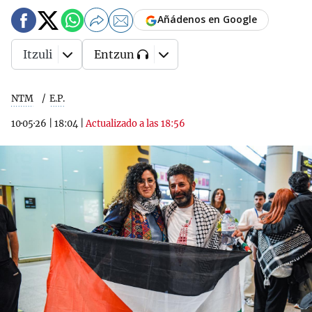
Añádenos en Google
Itzuli
Entzun
NTM
E.P.
10·05·26
|
18:04
|
Actualizado a las 18:56