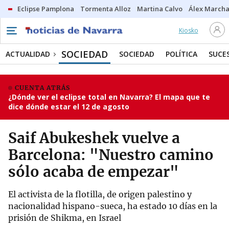
Eclipse Pamplona
Tormenta Alloz
Martina Calvo
Álex Marcha
Kiosko
SOCIEDAD
ACTUALIDAD
SOCIEDAD
POLÍTICA
SUCE
CUENTA ATRÁS
¿Dónde ver el eclipse total en Navarra? El mapa que te
dice dónde estar el 12 de agosto
Saif Abukeshek vuelve a
Barcelona: "Nuestro camino
sólo acaba de empezar"
El activista de la flotilla, de origen palestino y
nacionalidad hispano-sueca, ha estado 10 días en la
prisión de Shikma, en Israel