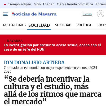
Tiempo eclipse
Sitio El Sadar
Cierre tienda cosmética
Encier
Kiosko
SOCIEDAD
ACTUALIDAD
SOCIEDAD
POLÍTICA
SUCE
NAVARRA
La investigación por presunto acoso sexual acaba con el
cese de un jefe del HUN
ION DONALISIO ARTIEDA
Graduado en economía con mejor expediente en el curso 2024-
2025
“Se debería incentivar la
cultura y el estudio, más
allá de los ritmos que marca
el mercado”