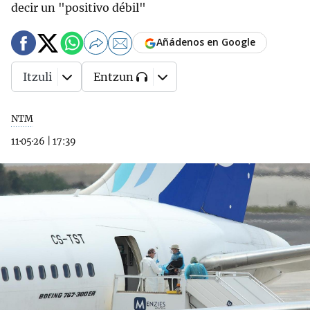
decir un "positivo débil"
Añádenos en Google
Itzuli
Entzun
NTM
11·05·26
|
17:39