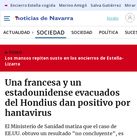
Encierro Estella cogida
Merino Amigó
Salva Gutiérrez
Mirar 
Kiosko
SOCIEDAD
ACTUALIDAD
SOCIEDAD
POLÍTICA
SUCE
VÍDEO
Los mansos repiten susto en los encierros de Estella-
Lizarra
Una francesa y un
estadounidense evacuados
del Hondius dan positivo por
hantavirus
El Ministerio de Sanidad matiza que el caso de
EE.UU. obtuvo un resultado "no concluyente", es