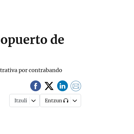
ropuerto de
strativa por contrabando
Itzuli
Entzun