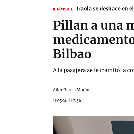
Iraola se deshace en e
FÚTBOL
Pillan a una 
medicamentos 
Bilbao
A la pasajera se le tramitó la
Aitor García Morán
11·05·26
|
17:56