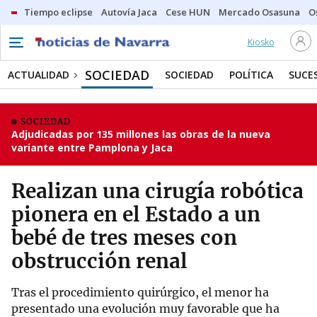
Tiempo eclipse
Autovía Jaca
Cese HUN
Mercado Osasuna
O
Kiosko
SOCIEDAD
ACTUALIDAD
SOCIEDAD
POLÍTICA
SUCE
SOCIEDAD
Adjudicadas por 135 millones las obras de la nueva
variante entre Pamplona y Jaca
Realizan una cirugía robótica
pionera en el Estado a un
bebé de tres meses con
obstrucción renal
Tras el procedimiento quirúrgico, el menor ha
presentado una evolución muy favorable que ha