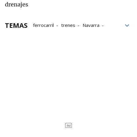
drenajes
TEMAS
ferrocarril
trenes
Navarra
Zaragoza
inversión
Gobierno central