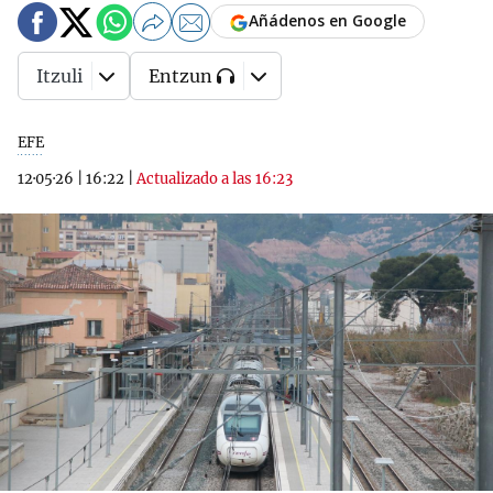
Añádenos en Google
Itzuli
Entzun
EFE
12·05·26
|
16:22
|
Actualizado a las 16:23