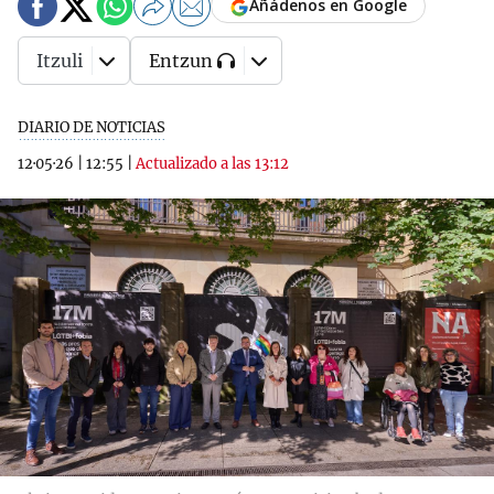
Añádenos en Google
Itzuli
Entzun
DIARIO DE NOTICIAS
12·05·26
|
12:55
|
Actualizado a las 13:12