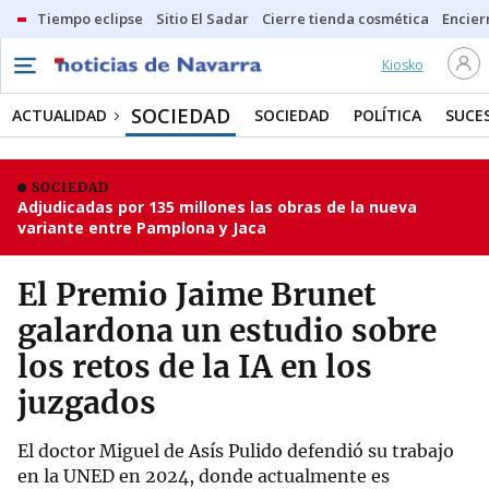
Tiempo eclipse
Sitio El Sadar
Cierre tienda cosmética
Encier
Kiosko
SOCIEDAD
ACTUALIDAD
SOCIEDAD
POLÍTICA
SUCE
SOCIEDAD
Adjudicadas por 135 millones las obras de la nueva
variante entre Pamplona y Jaca
El Premio Jaime Brunet
galardona un estudio sobre
los retos de la IA en los
juzgados
El doctor Miguel de Asís Pulido defendió su trabajo
en la UNED en 2024, donde actualmente es