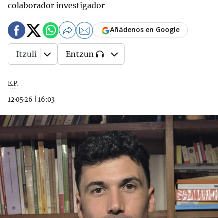
colaborador investigador
Añádenos en Google
Itzuli
Entzun
E.P.
12·05·26
|
16:03