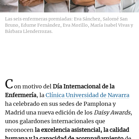
Las seis enfermeras premiadas: Eva Sánchez, Salomé San
Bruno, Edurne Fernández, Eva Morillo, María Isabel Vivas y
Bárbara Llenderrozas.
C
on motivo del
Día Internacional de la
Enfermería
, la
Clínica Universidad de Navarra
ha celebrado en sus sedes de Pamplona y
Madrid una nueva edición de los
Daisy Awards
,
unos galardones internacionales que
reconocen
la excelencia asistencial, la calidad
humana y la capacidad de acompañamiento
de