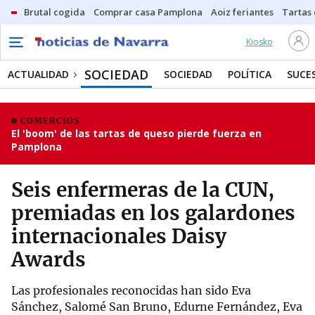
Brutal cogida
Comprar casa Pamplona
Aoiz feriantes
Tartas
Kiosko
SOCIEDAD
ACTUALIDAD
SOCIEDAD
POLÍTICA
SUCE
COMERCIOS
El 'boom' de las tartas de queso pierde fuerza en
Pamplona
Seis enfermeras de la CUN,
premiadas en los galardones
internacionales Daisy
Awards
Las profesionales reconocidas han sido Eva
Sánchez, Salomé San Bruno, Edurne Fernández, Eva