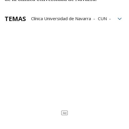
TEMAS
Clínica Universidad de Navarra
CUN
Enfermeras
Enfermeras de Navarra
Enfermería