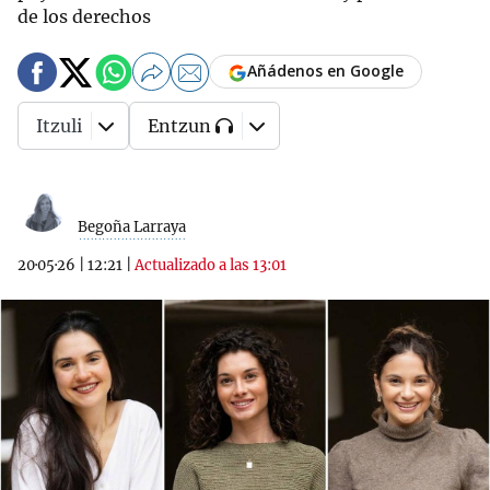
de los derechos
Añádenos en Google
Itzuli
Entzun
Begoña Larraya
20·05·26
|
12:21
|
Actualizado a las 13:01