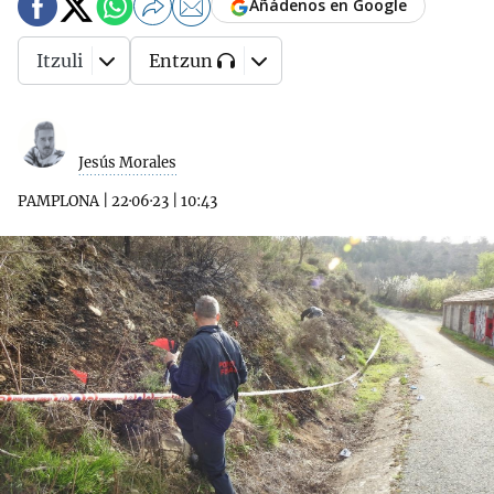
Añádenos en Google
Itzuli
Entzun
Jesús Morales
PAMPLONA
|
22·06·23
|
10:43