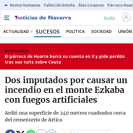
Restos humanos
Fallecido Estella
Álex Lizancos
Párroco Huar
Kiosko
SUCESOS
ACTUALIDAD
POLÍTICA
SOCIEDAD
UNIÓN
COMARCA
El párroco de Huarte borra su cuenta en X y pide perdón
tras sus tuits sobre Ceuta
Dos imputados por causar un
incendio en el monte Ezkaba
con fuegos artificiales
Ardió una superficie de 240 metros cuadrados cerca
del cementerio de Artica