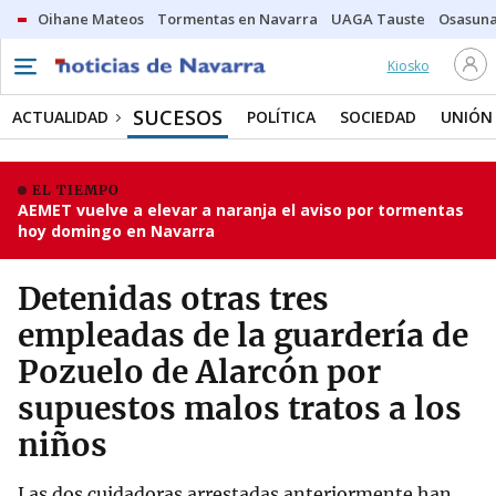
Oihane Mateos
Tormentas en Navarra
UAGA Tauste
Osasuna
Kiosko
SUCESOS
ACTUALIDAD
POLÍTICA
SOCIEDAD
UNIÓN
EL TIEMPO
AEMET vuelve a elevar a naranja el aviso por tormentas
hoy domingo en Navarra
Detenidas otras tres
empleadas de la guardería de
Pozuelo de Alarcón por
supuestos malos tratos a los
niños
Las dos cuidadoras arrestadas anteriormente han