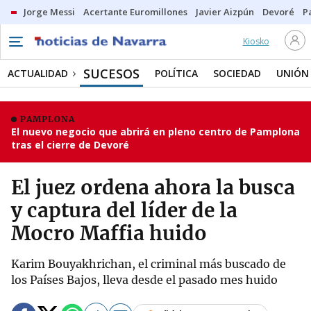
Jorge Messi
Acertante Euromillones
Javier Aizpún
Devoré
P
Kiosko
SUCESOS
ACTUALIDAD
POLÍTICA
SOCIEDAD
UNIÓN
PAMPLONA
El nuevo negocio que abrirá en pleno centro de Pamplona
tras el cierre de Devoré
El juez ordena ahora la busca
y captura del líder de la
Mocro Maffia huido
Karim Bouyakhrichan, el criminal más buscado de
los Países Bajos, lleva desde el pasado mes huido