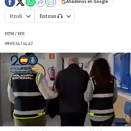
Añádenos en Google
Itzuli
Entzun
NTM / EFE
08·05·24
|
14:47