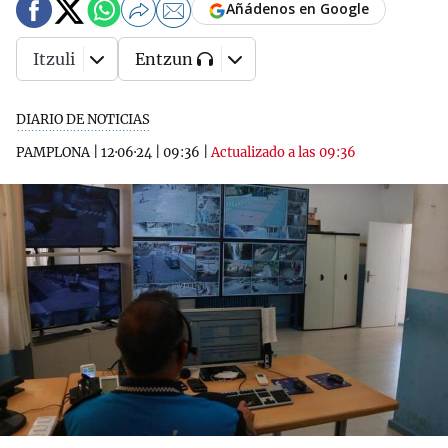
Añádenos en Google
Itzuli
Entzun
DIARIO DE NOTICIAS
PAMPLONA
|
12·06·24
|
09:36
|
Actualizado a las 09:36