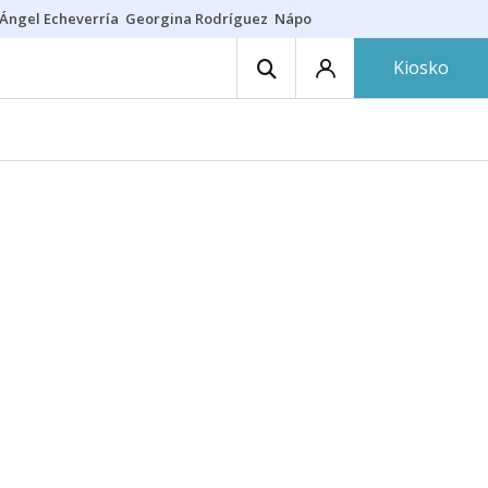
Ángel Echeverría
Georgina Rodríguez
Nápoles - Osasuna
Insultos rac
Kiosko