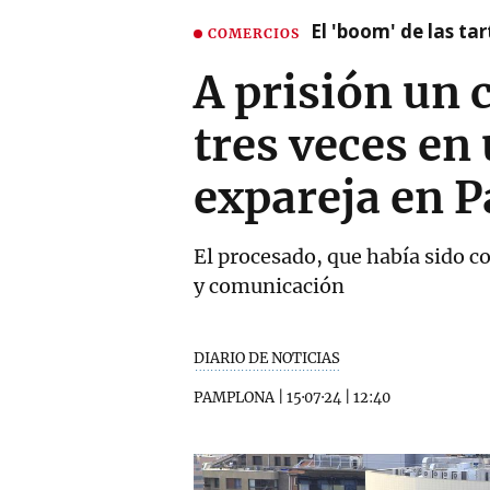
El 'boom' de las t
COMERCIOS
A prisión un
tres veces en
expareja en 
El procesado, que había sido co
y comunicación
DIARIO DE NOTICIAS
PAMPLONA
|
15·07·24
|
12:40