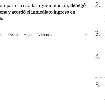
2
comparte la citada argumentación,
denegó
pena y acordó el inmediato ingreso en
do.
3
os
Delito
Mujer
Violencia
4
5