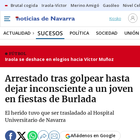
Brutal cogida
Iraola-Víctor
Merino Amigó
Gasóleo
Nivel Ce
Kiosko
SUCESOS
ACTUALIDAD
POLÍTICA
SOCIEDAD
UNIÓN
FÚTBOL
Iraola se deshace en elogios hacia Víctor Muñoz
Arrestado tras golpear hasta
dejar inconsciente a un joven
en fiestas de Burlada
El herido tuvo que ser trasladado al Hospital
Universitario de Navarra
Añádenos en Google