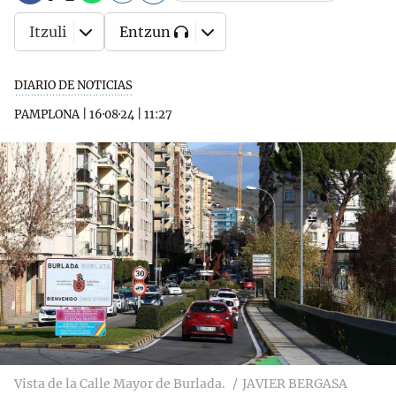
Itzuli
Entzun
DIARIO DE NOTICIAS
PAMPLONA
|
16·08·24
|
11:27
Vista de la Calle Mayor de Burlada.
JAVIER BERGASA