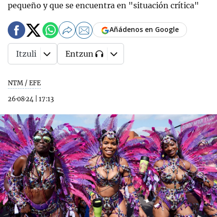
pequeño y que se encuentra en "situación crítica"
Añádenos en Google
Itzuli
Entzun
NTM / EFE
26·08·24
|
17:13