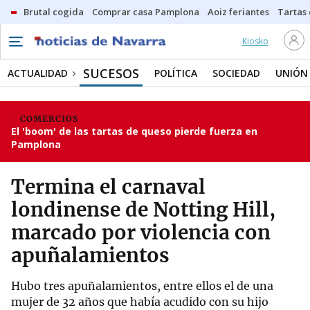
Brutal cogida
Comprar casa Pamplona
Aoiz feriantes
Tartas
Kiosko
SUCESOS
ACTUALIDAD
POLÍTICA
SOCIEDAD
UNIÓN
COMERCIOS
El 'boom' de las tartas de queso pierde fuerza en
Pamplona
Termina el carnaval
londinense de Notting Hill,
marcado por violencia con
apuñalamientos
Hubo tres apuñalamientos, entre ellos el de una
mujer de 32 años que había acudido con su hijo