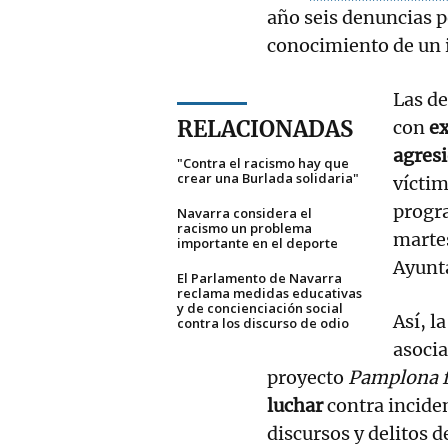
año seis denuncias 
conocimiento de un i
Las de
RELACIONADAS
con
ex
agres
"Contra el racismo hay que
crear una Burlada solidaria"
víctim
prog
Navarra considera el
racismo un problema
martes
importante en el deporte
Ayunt
El Parlamento de Navarra
reclama medidas educativas
y de concienciación social
Así, l
contra los discurso de odio
asocia
proyecto
Pamplona fr
luchar
contra inciden
discursos y delitos d