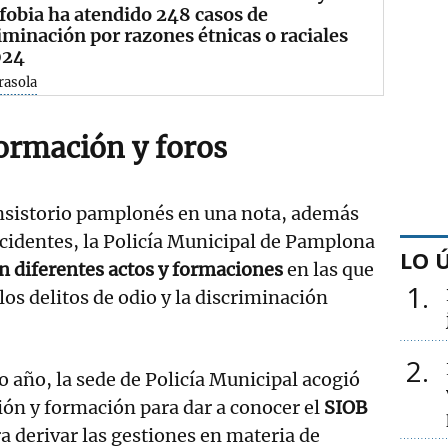
obia ha atendido 248 casos de
iminación por razones étnicas o raciales
024
rasola
ormación y foros
onsistorio pamplonés en una nota, además
ncidentes, la Policía Municipal de Pamplona
LO 
n diferentes actos y formaciones
en las que
1
los delitos de odio y la discriminación
2
o año, la sede de Policía Municipal acogió
ión y formación para dar a conocer el
SIOB
ra derivar las gestiones en materia de