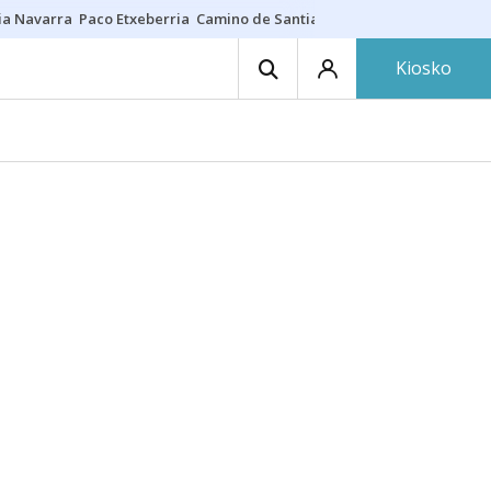
ia Navarra
Paco Etxeberria
Camino de Santiago
Eclipse solar en Nav
Kiosko