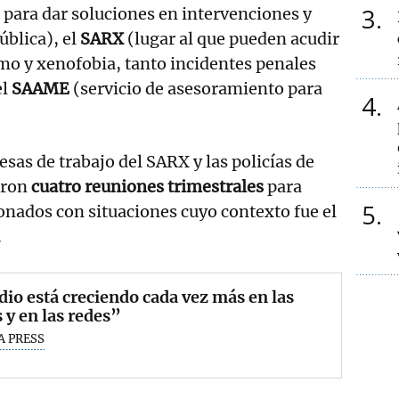
3
l para dar soluciones en intervenciones y
ública), el
SARX
(lugar al que pueden acudir
smo y xenofobia, tanto incidentes penales
el
SAAME
(servicio de asesoramiento para
4
sas de trabajo del SARX y las policías de
eron
cuatro reuniones trimestrales
para
5
ionados con situaciones cuyo contexto fue el
.
dio está creciendo cada vez más en las
s y en las redes”
A PRESS