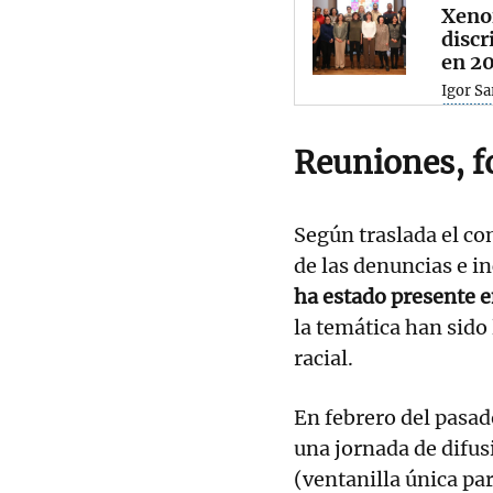
Xenof
discr
en 2
Igor Sa
Reuniones, f
Según traslada el c
de las denuncias e i
ha estado presente e
la temática han sido 
racial.
En febrero del pasad
una jornada de difus
(ventanilla única pa