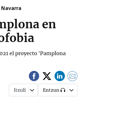
n Navarra
amplona en
ofobia
2021 el proyecto 'Pamplona
Itzuli
Entzun