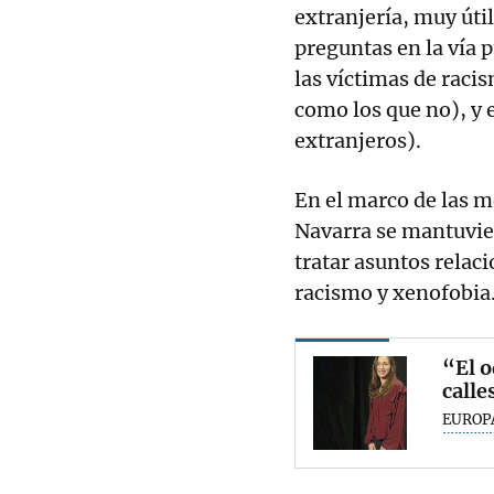
extranjería, muy úti
preguntas en la vía p
las víctimas de raci
como los que no), y 
extranjeros).
En el marco de las me
Navarra se mantuvi
tratar asuntos relac
racismo y xenofobia
“El o
calle
EUROP