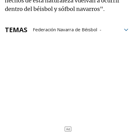
hechos de esta naturaleza vuelvan a ocurrir
dentro del béisbol y sófbol navarros".
TEMAS
Federación Navarra de Béisbol
Béisbol
Agresiones
Familia
Audiencia Provincial de Navarra
Navarra
Agresión sexual