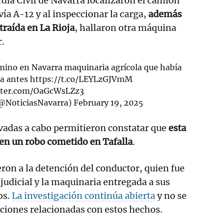
dia Civil de Navarra localizaron el camión
vía A-12 y al inspeccionar la carga,
además
traída en La Rioja
, hallaron otra máquina
r.
amino en Navarra maquinaria agrícola que había
ra antes
https://t.co/LEYLzGJVmM
itter.com/OaGcWsLZz3
(@NoticiasNavarra)
February 19, 2025
vadas a cabo permitieron constatar que
esta
 en un robo cometido en Tafalla
.
ron a la detención del conductor, quien fue
 judicial y la maquinaria entregada a sus
os.
La investigación continúa abierta
y no se
ciones relacionadas con estos hechos.