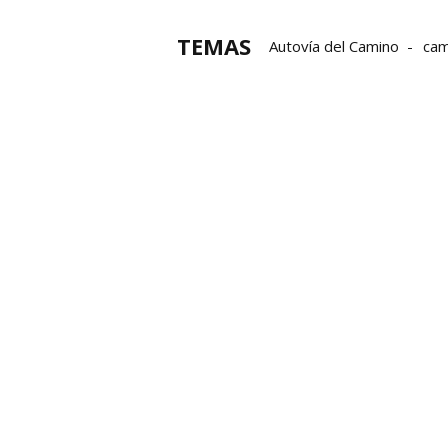
TEMAS
Autovía del Camino
cam
Guardia Civil de Navarra