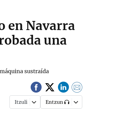
no en Navarra
 robada una
a máquina sustraída
Itzuli
Entzun