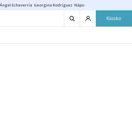
Ángel Echeverría
Georgina Rodríguez
Nápoles - Osasuna
Insultos rac
Kiosko