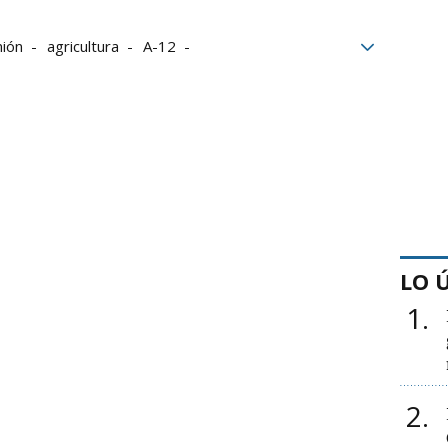
ión
agricultura
A-12
Autovías
Guardia Civil
LO 
1
2