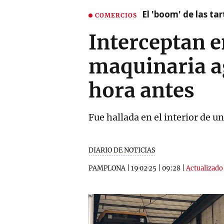
El 'boom' de las t
COMERCIOS
Interceptan e
maquinaria a
hora antes
Fue hallada en el interior de 
DIARIO DE NOTICIAS
PAMPLONA
|
19·02·25
|
09:28
|
Actualizado