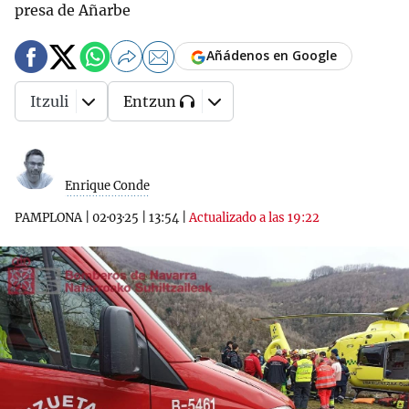
presa de Añarbe
Añádenos en Google
Itzuli
Entzun
Enrique Conde
PAMPLONA
|
02·03·25
|
13:54
|
Actualizado a las 19:22