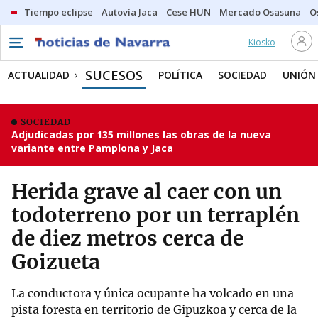
Tiempo eclipse
Autovía Jaca
Cese HUN
Mercado Osasuna
O
Kiosko
SUCESOS
ACTUALIDAD
POLÍTICA
SOCIEDAD
UNIÓN
SOCIEDAD
Adjudicadas por 135 millones las obras de la nueva
variante entre Pamplona y Jaca
Herida grave al caer con un
todoterreno por un terraplén
de diez metros cerca de
Goizueta
La conductora y única ocupante ha volcado en una
pista foresta en territorio de Gipuzkoa y cerca de la