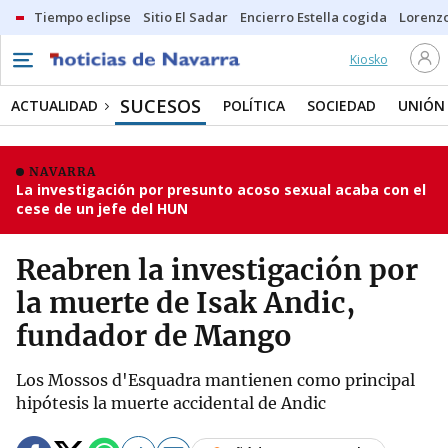
Tiempo eclipse
Sitio El Sadar
Encierro Estella cogida
Lorenzo
Kiosko
SUCESOS
ACTUALIDAD
POLÍTICA
SOCIEDAD
UNIÓN
NAVARRA
La investigación por presunto acoso sexual acaba con el
cese de un jefe del HUN
Reabren la investigación por
la muerte de Isak Andic,
fundador de Mango
Los Mossos d'Esquadra mantienen como principal
hipótesis la muerte accidental de Andic