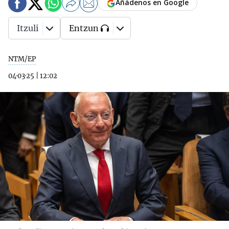
Añádenos en Google
Itzuli
Entzun
NTM/EP
04·03·25
|
12:02