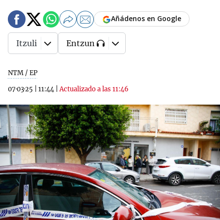
Añádenos en Google
Itzuli
Entzun
NTM / EP
07·03·25
|
11:44
|
Actualizado a las 11:46