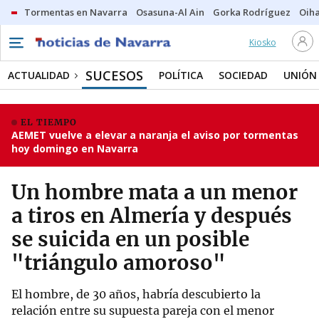
Tormentas en Navarra
Osasuna-Al Ain
Gorka Rodríguez
Oih
Kiosko
SUCESOS
ACTUALIDAD
POLÍTICA
SOCIEDAD
UNIÓN
EL TIEMPO
AEMET vuelve a elevar a naranja el aviso por tormentas
hoy domingo en Navarra
Un hombre mata a un menor
a tiros en Almería y después
se suicida en un posible
"triángulo amoroso"
El hombre, de 30 años, habría descubierto la
relación entre su supuesta pareja con el menor