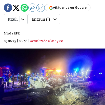
Añádenos en Google
Itzuli
Entzun
NTM / EFE
05·06·25
|
08:46
|
Actualizado a las 13:00