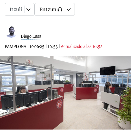
Itzuli
Entzun
Diego Eusa
PAMPLONA
|
10·06·25
|
16:53
|
Actualizado a las 16:54