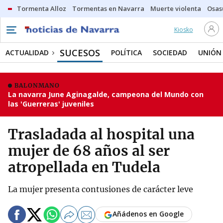
Tormenta Alloz
Tormentas en Navarra
Muerte violenta
Osas
Kiosko
SUCESOS
ACTUALIDAD
POLÍTICA
SOCIEDAD
UNIÓN
BALONMANO
La navarra June Aginagalde, campeona del Mundo con
las 'Guerreras' juveniles
Trasladada al hospital una
mujer de 68 años al ser
atropellada en Tudela
La mujer presenta contusiones de carácter leve
Añádenos en Google