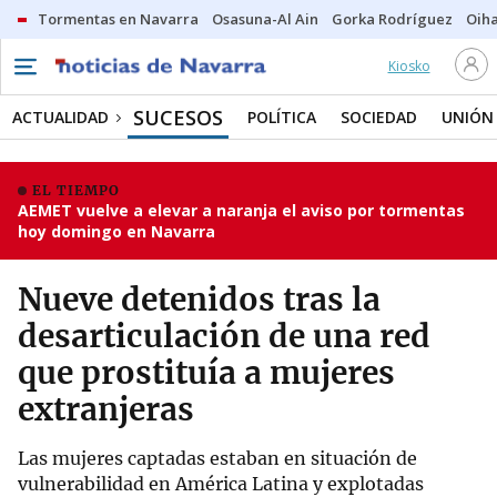
Tormentas en Navarra
Osasuna-Al Ain
Gorka Rodríguez
Oih
Kiosko
SUCESOS
ACTUALIDAD
POLÍTICA
SOCIEDAD
UNIÓN
EL TIEMPO
AEMET vuelve a elevar a naranja el aviso por tormentas
hoy domingo en Navarra
Nueve detenidos tras la
desarticulación de una red
que prostituía a mujeres
extranjeras
Las mujeres captadas estaban en situación de
vulnerabilidad en América Latina y explotadas