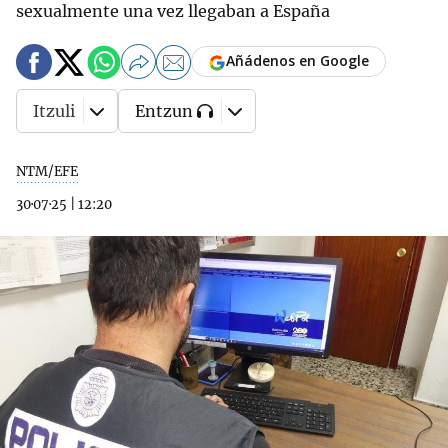
sexualmente una vez llegaban a España
Añádenos en Google
Itzuli
Entzun
NTM/EFE
30·07·25
|
12:20