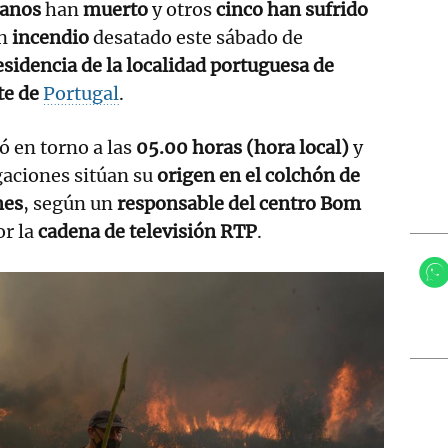
ianos
han
muerto
y otros
cinco han sufrido
un
incendio
desatado este sábado de
esidencia de la localidad portuguesa de
te de
Portugal
.
ó en torno a las
05.00 horas (hora local)
y
gaciones sitúan su
origen en el colchón de
nes
, según un
responsable del centro Bom
or la
cadena de televisión RTP
.