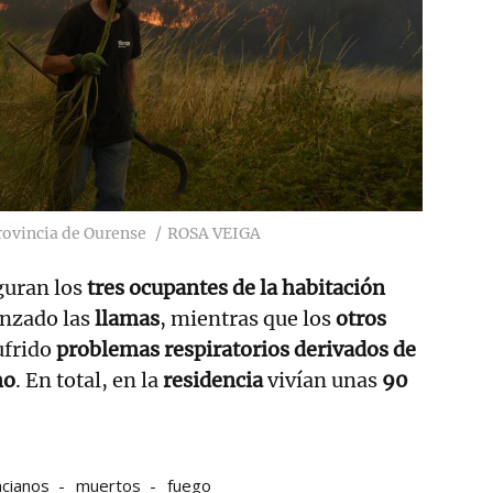
rovincia de Ourense
ROSA VEIGA
guran los
tres ocupantes de la habitación
nzado las
llamas
, mientras que los
otros
ufrido
problemas respiratorios derivados de
mo
. En total, en la
residencia
vivían unas
90
ncianos
muertos
fuego