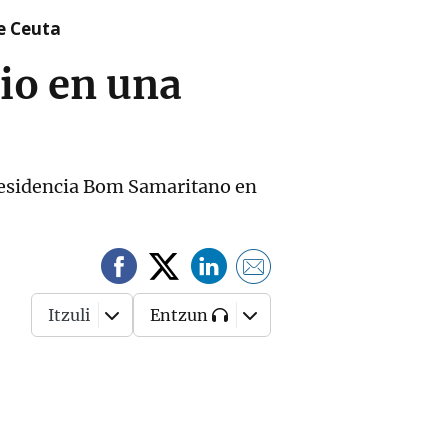
re Ceuta
io en una
 residencia Bom Samaritano en
Itzuli
Entzun