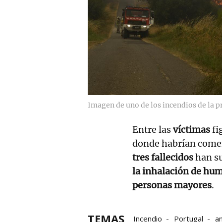
Imagen de uno de los incendios de la p
Entre las
víctimas
fi
donde habrían come
tres fallecidos
han s
la inhalación de hu
personas mayores
.
TEMAS
Incendio
Portugal
a