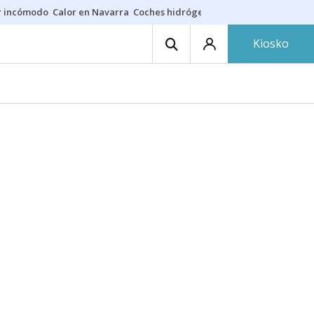
r incómodo
Calor en Navarra
Coches hidrógeno
Alerta en EE.UU.
Kiosko