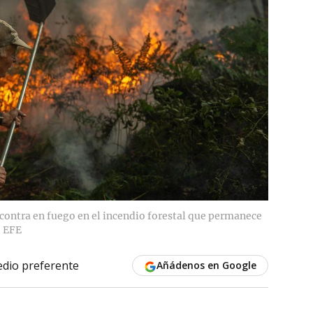
 contra en fuego en el incendio forestal que permanece
EFE
dio preferente
Añádenos en Google