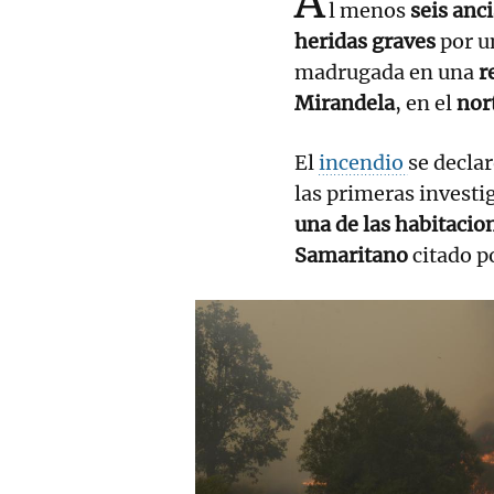
A
l menos
seis anc
heridas graves
por 
madrugada en una
r
Mirandela
, en el
nor
El
incendio
se declar
las primeras investi
una de las habitacio
Samaritano
citado p