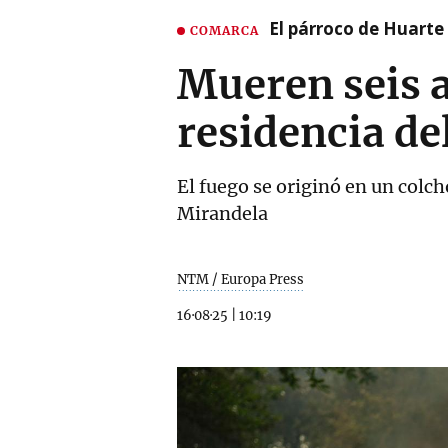
El párroco de Huarte 
COMARCA
Mueren seis 
residencia de
El fuego se originó en un colc
Mirandela
NTM / Europa Press
16·08·25
|
10:19