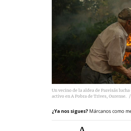
Un vecino de la aldea de Pareisás lucha
activo en A Pobra de Trives, Ourense.
¿Ya nos sigues?
Márcanos como me