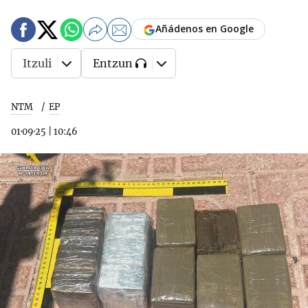
Añádenos en Google
Itzuli
Entzun
NTM
EP
01·09·25
|
10:46