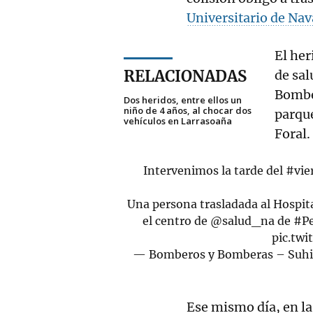
Universitario de Nav
El her
RELACIONADAS
de sal
Bomber
Dos heridos, entre ellos un
niño de 4 años, al chocar dos
parque
vehículos en Larrasoaña
Foral.
Intervenimos la tarde del
#vie
Una persona trasladada al Hospita
el centro de
@salud_na
de
#Pe
pic.tw
— Bomberos y Bomberas – Suhi
Ese mismo día, en la