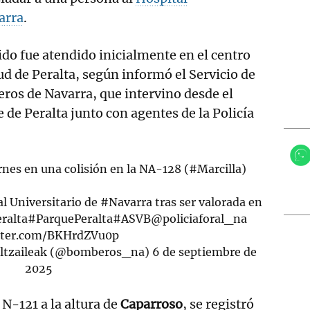
arra
.
ido fue atendido inicialmente en el centro
ud de Peralta, según informó el Servicio de
os de Navarra, que intervino desde el
 de Peralta junto con agentes de la Policía
rnes
en una colisión en la NA-128 (
#Marcilla
)
l Universitario de
#Navarra
tras ser valorada en
ralta
#ParquePeralta
#ASVB
@policiaforal_na
itter.com/BKHrdZVu0p
ltzaileak (@bomberos_na)
6 de septiembre de
2025
 N-121 a la altura de
Caparroso
, se registró