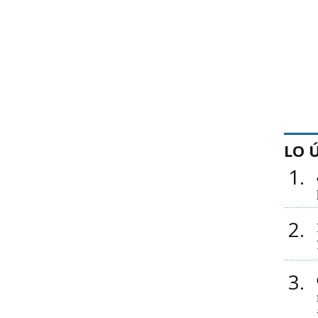
LO 
1
2
3