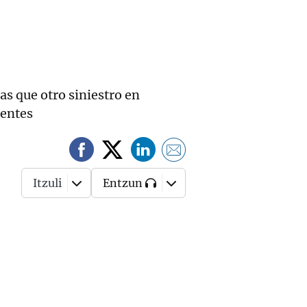
as que otro siniestro en
dentes
Itzuli
Entzun