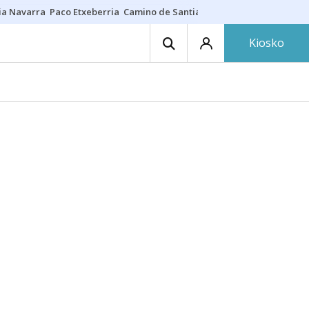
ia Navarra
Paco Etxeberria
Camino de Santiago
Eclipse solar en Nav
Kiosko