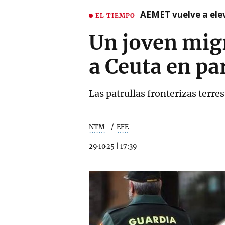
AEMET vuelve a ele
EL TIEMPO
Un joven mig
a Ceuta en pa
Las patrullas fronterizas terres
NTM
EFE
29·10·25
|
17:39