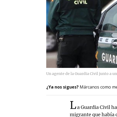
Un agente de la Guardia Civil junto a un
¿Ya nos sigues?
Márcanos como me
L
a Guardia Civil h
migrante que había 