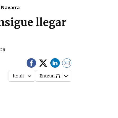
n Navarra
sigue llegar
rra
Itzuli
Entzun