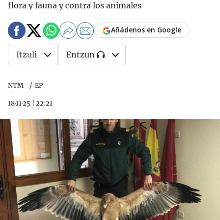
flora y fauna y contra los animales
Añádenos en Google
Itzuli
Entzun
NTM
EP
18·11·25
|
22:21