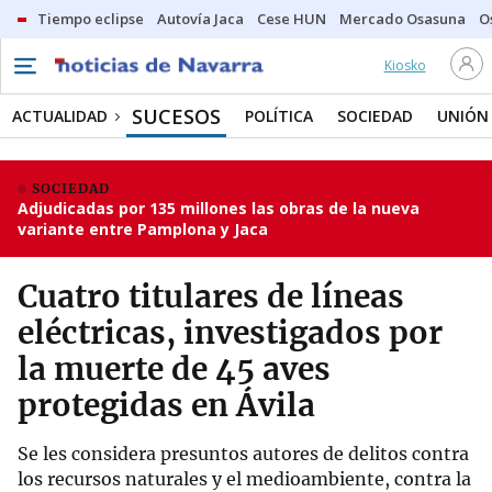
Tiempo eclipse
Autovía Jaca
Cese HUN
Mercado Osasuna
O
Kiosko
SUCESOS
ACTUALIDAD
POLÍTICA
SOCIEDAD
UNIÓN
SOCIEDAD
Adjudicadas por 135 millones las obras de la nueva
variante entre Pamplona y Jaca
Cuatro titulares de líneas
eléctricas, investigados por
la muerte de 45 aves
protegidas en Ávila
Se les considera presuntos autores de delitos contra
los recursos naturales y el medioambiente, contra la