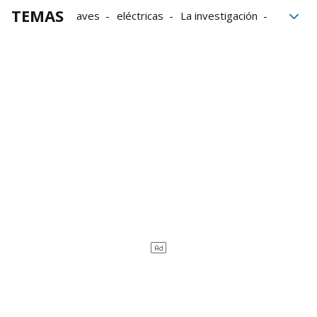
TEMAS
aves
eléctricas
La investigación
Recursos
delitos
Medioambiente
Investigados
Ávila