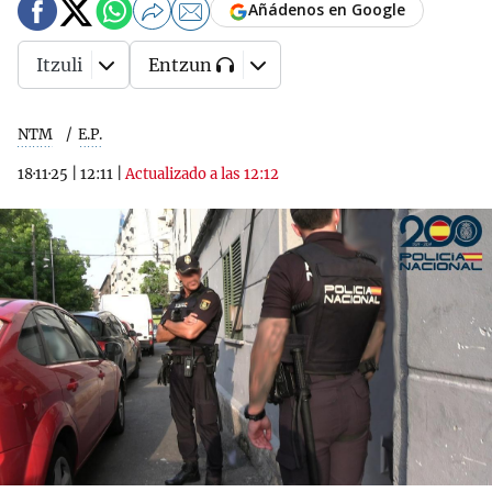
Añádenos en Google
Itzuli
Entzun
NTM
E.P.
18·11·25
|
12:11
|
Actualizado a las 12:12