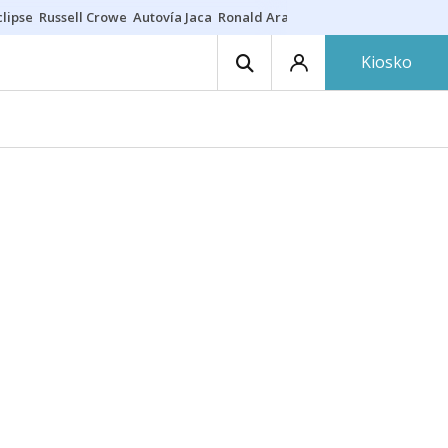
lipse
Russell Crowe
Autovía Jaca
Ronald Araújo
Prohibiciones eclips
Kiosko