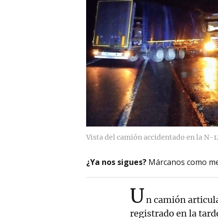
Vista del camión accidentado en la N-1
¿Ya nos sigues?
Márcanos como me
U
n camión articula
registrado en la tard