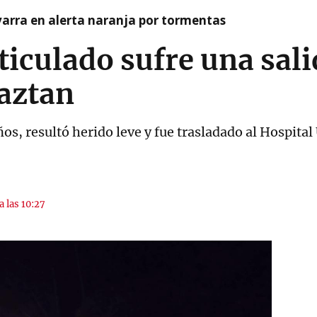
arra en alerta naranja por tormentas
iculado sufre una salid
aztan
os, resultó herido leve y fue trasladado al Hospital
a las 10:27