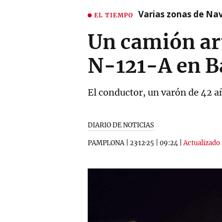
Varias zonas de Nav
EL TIEMPO
Un camión art
N-121-A en B
El conductor, un varón de 42 añ
DIARIO DE NOTICIAS
PAMPLONA
|
23·12·25
|
09:24
|
Actualizado 